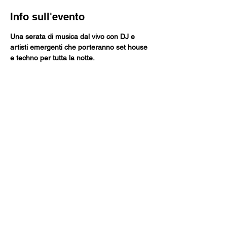
Info sull'evento
Una serata di musica dal vivo con DJ e 
artisti emergenti che porteranno set house 
e techno per tutta la notte.
Durante l’evento presenteremo 
il 
programma degli eventi 2026
 e alcune 
novità in arrivo.
Sarà possibile fare 
aperitivo e gustare 
drink
 per tutta la durata della serata.
Condividi questo evento