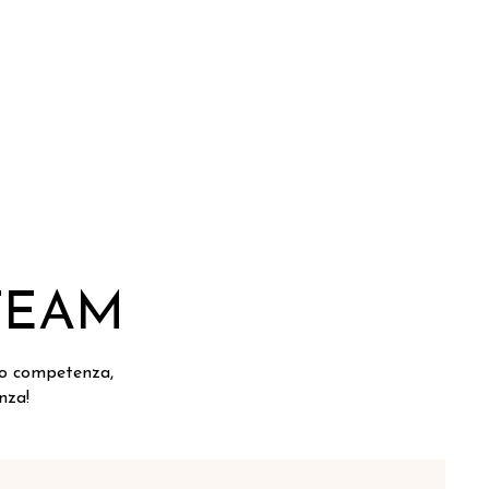
DOVE SIAMO
POLO CREATIVO
C
TEAM
do competenza,
nza!