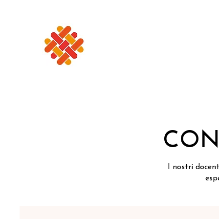
HOME
CORSI DI M
CON
I nostri docen
esp