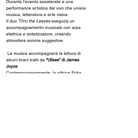
Durante l’evento assisterete a una 
performance artistica dal vivo che unisce 
musica, letteratura e arte visiva.
Il duo 
Thru the Leaves
 eseguirà un 
accompagnamento musicale con arpa 
elettrica e sintetizzatore, creando 
atmosfere sonore suggestive.
 La musica accompagnerà la lettura di 
alcuni brani tratti da 
“Ulisse” di James 
Joyce
.
Contemporaneamente, la pittrice Erika 
Fossati proietterà un’opera di digital 
painting proiettata su schermo: lasciandosi 
ispirare dalle parole del testo e dalle 
emozioni evocate dalla musica.
Il pubblico potrà quindi vedere nascere 
un’opera visiva mentre ascolta il racconto e 
la musica, vivendo un’esperienza 
immersiva che coinvolge più linguaggi 
artistici nello stesso momento.